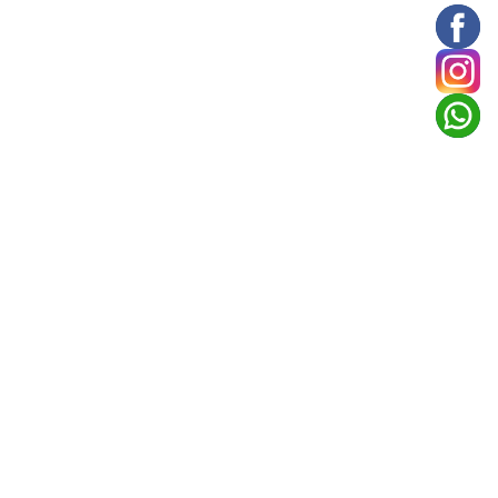
9.00 - 18.00
Четверг
8.00 - 17.00
9.00 - 18.00
Пятница
8.00 - 17.00
9.00 - 18.00
Суббота
8.00 - 14.00
е
Выходной
Воскресенье
Выходной
ь
8.00 - 20.00